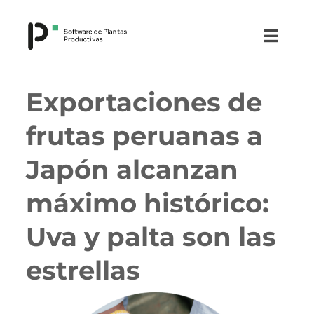
Saltar
al
Toggle
contenido
Naviga
¿Qué es PAKIT?
Exportaciones de
frutas peruanas a
¿Cómo funciona?
Japón alcanzan
Módulos
máximo histórico:
Testimonios
Uva y palta son las
estrellas
Noticias