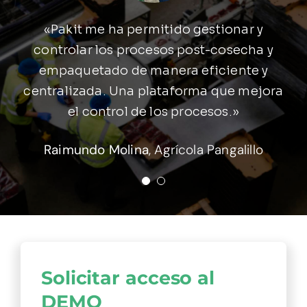
«Con PAKIT podemos optimizar el flujo de
«Pakit me ha permitido gestionar y
nuestros despachos, entregar seguridad y
controlar los procesos post-cosecha y
empaquetado de manera eficiente y
exactitud del proceso de la fruta,
centralizada. Una plataforma que mejora
garantizando productividad y mermas.»
el control de los procesos.»
Julián Ponce
ACSA Internacional
Raimundo Molina
,
Agrícola Pangalillo
Solicitar acceso al
DEMO