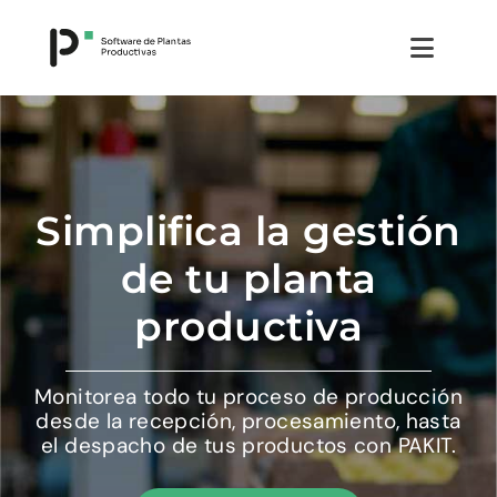
Saltar
al
Toggl
contenido
Navig
¿Qué es PAKIT?
¿Cómo funciona?
Simplifica la gestión
de tu planta
Módulos
productiva
Testimonios
Monitorea todo tu proceso de producción
Noticias
desde la recepción, procesamiento, hasta
el despacho de tus productos con PAKIT.
PRUÉBALO GRATIS